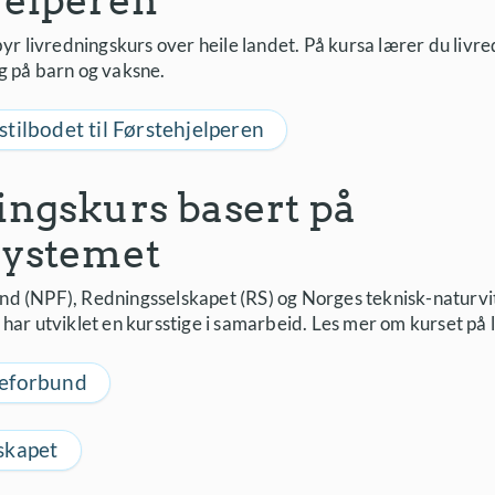
jelperen
byr livredningskurs over heile landet. På kursa lærer du livre
g på barn og vaksne.
tilbodet til Førstehjelperen
ingskurs basert på
systemet
d (NPF), Redningsselskapet (RS) og Norges teknisk-naturvi
har utviklet en kursstige i samarbeid. Les mer om kurset på
leforbund
skapet