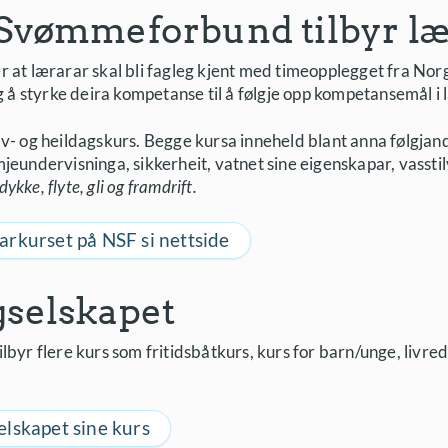
Svømmeforbund tilbyr l
 at lærarar skal bli fagleg kjent med timeopplegget fra Nor
 styrke deira kompetanse til å følgje opp kompetansemål i 
v- og heildagskurs. Begge kursa inneheld blant anna følgjan
jeundervisninga, sikkerheit, vatnet sine eigenskapar, vasstil
dykke, flyte, gli og framdrift.
rkurset på NSF si nettside
selskapet
lbyr flere kurs som fritidsbåtkurs, kurs for barn/unge, livre
lskapet sine kurs