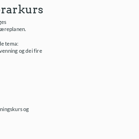
ærarkurs
ges
læreplanen.
de tema:
venning og dei fire
dningskurs og