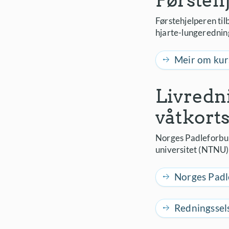
Førsteh
Førstehjelperen til
hjarte-lungerednin
Meir om kurs
Livredn
våtkort
Norges Padleforbun
universitet (NTNU) 
Norges Pad
Redningssel