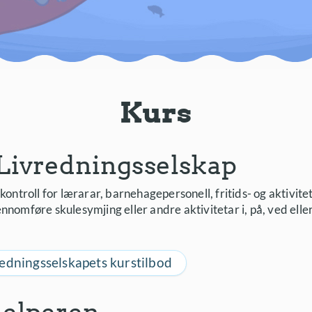
Kurs
Livredningsselskap
rkontroll for lærarar, barnehagepersonell, fritids- og aktivite
nnomføre skulesymjing eller andre aktivitetar i, på, ved eller
edningsselskapets kurstilbod