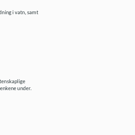
dning i vatn, samt
tenskaplige
 lenkene under.