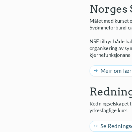
Norges 
Målet med kurset er
Svømmeforbund og å
NSF tilbyr både hal
organisering av sym
kjernefunksjonane
Meir om læra
Redning
Redningselskapet ti
yrkesfaglige kurs.
Se Redningse