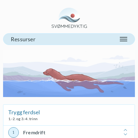
Gå til vår forsiden
Trygg ferdsel
1.-2. og 3.-4. trinn
Fremdrift