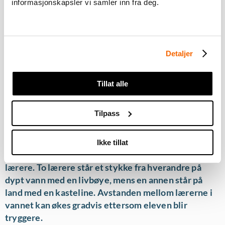
informasjonskapsler vi samler inn fra deg.
orienterer seg mot land, skifter retning igjen ved å
svømme rundt læreren og svømmer mot land igjen.
Eleven velger om han/hun vil “sjekke inn” eller
fortsette uten. Øvelsen repeteres, men nå tar eleven
Detaljer
imot en kasteline og bli trukket inn den siste delen. De
blir bevisste på at dersom de får problemer, kan de
raskt få tak i en line.
Tillat alle
Øvelsen kan også varieres med å dukke inn og ut av
Tilpass
bøya før de svømmer til neste bøye og innover igjen
mot land.
Ikke tillat
Denne aktiviteten krever at dere er minst tre
lærere. To lærere står et stykke fra hverandre på
dypt vann med en livbøye, mens en annen står på
land med en kasteline. Avstanden mellom lærerne i
vannet kan økes gradvis ettersom eleven blir
tryggere.