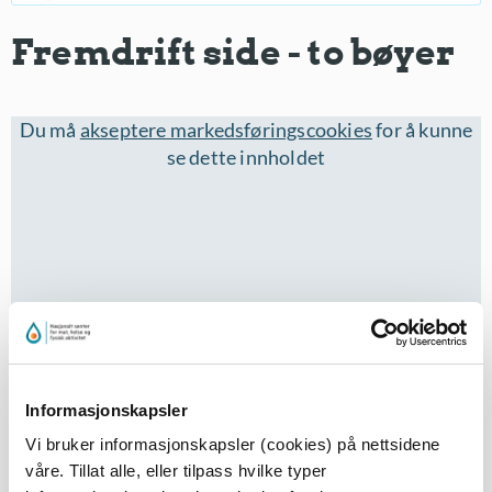
Fremdrift side - to bøyer
Du må
akseptere markedsføringscookies
for å kunne
se dette innholdet
Informasjonskapsler
Eleven svømmer på siden ut til lærer nr 1 i vannet,
Vi bruker informasjonskapsler (cookies) på nettsidene
orienterer seg mot lærer nr 2, og skifter retning ved å
våre. Tillat alle, eller tilpass hvilke typer
svømme rundt lærer nr 1. Svømmer så mot lærer nr 2,