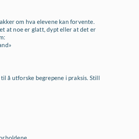
nakker om hva elevene kan forvente.
 at noe er glatt, dypt eller at det er
m:
tand»
 å utforske begrepene i praksis. Still
orholdene
.