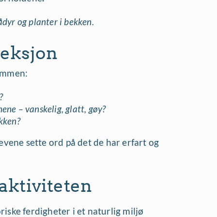
ådyr og planter i bekken.
fleksjon
sammen:
?
ene – vanskelig, glatt, gøy?
ekken?
evene sette ord på det de har erfart og
ktiviteten
ske ferdigheter i et naturlig miljø