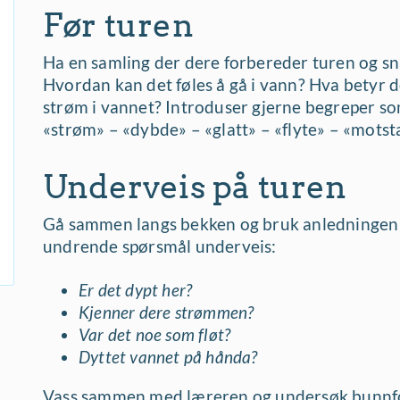
Før turen
Ha en samling der dere forbereder turen og s
Hvordan kan det føles å gå i vann? Hva betyr det
strøm i vannet? Introduser gjerne begreper so
«strøm» – «dybde» – «glatt» – «flyte» – «mots
Underveis på turen
Gå sammen langs bekken og bruk anledningen til
undrende spørsmål underveis:
Er det dypt her?
Kjenner dere strømmen?
Var det noe som fløt?
Dyttet vannet på hånda?
Vass sammen med læreren og undersøk bunnf