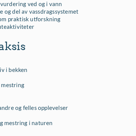
kovurdering ved og i vann
 og del av vassdragssystemet
om praktisk utforskning
uteaktiviteter
aksis
iv i bekken
g mestring
randre og felles opplevelser
og mestring i naturen