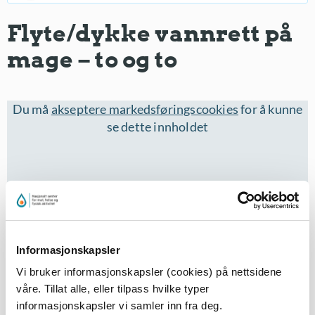
Flyte/dykke vannrett på
mage – to og to
Du må
akseptere markedsføringscookies
for å kunne
se dette innholdet
Informasjonskapsler
Vi bruker informasjonskapsler (cookies) på nettsidene
våre. Tillat alle, eller tilpass hvilke typer
To og to står mot hverandre og holder i hverandres
informasjonskapsler vi samler inn fra deg.
hender gjennom hele aktiviteten. En elev forsøker å gå