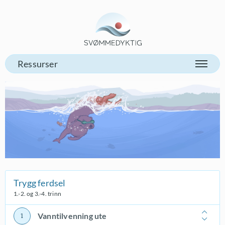
Gå til vår forsiden
Trygg ferdsel
1.-2. og 3.-4. trinn
Vanntilvenning ute