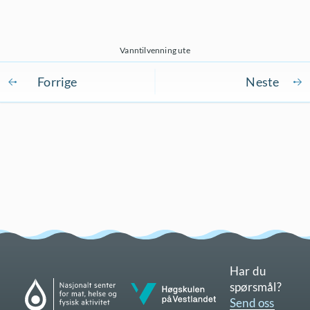
Vanntilvenning ute
Har du
Gå til nettsidene til Nasjonalt senter for mat, helse og fysisk aktivitet
spørsmål?
Gå til nettsidene til Høgskulen på Vestlandet
Send oss