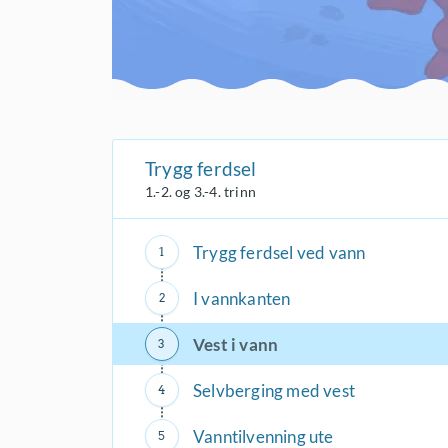
Trygg ferdsel
1.-2. og 3.-4. trinn
Trygg ferdsel ved vann
I vannkanten
Vest i vann
Selvberging med vest
Vanntilvenning ute