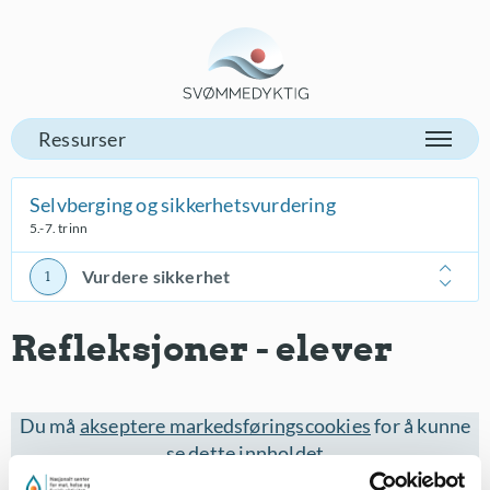
Gå til vår forsiden
Selvberging og sikkerhetsvurdering
5.-7. trinn
Vurdere sikkerhet
Refleksjoner - elever
Du må
akseptere markedsføringscookies
for å kunne
se dette innholdet