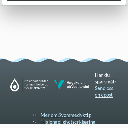
Har du
Gå til nettsidene til Nasjonalt senter for mat, helse og fysisk aktivitet
spørsmål?
Gå til nettsidene til Høgskulen på Vestlandet
Send oss
en epost
Mer om Svømmedyktig
Tilgjengelighetserklæring