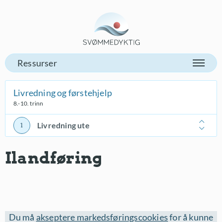
Gå til vår forsiden
Livredning og førstehjelp
8.-10. trinn
Livredning ute
Ilandføring
Du må
akseptere markedsføringscookies
for å kunne