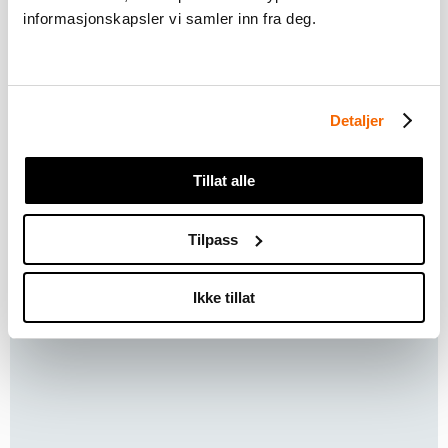
se dette innholdet
informasjonskapsler vi samler inn fra deg.
Detaljer
Tillat alle
Tilpass
Du må
akseptere markedsføringscookies
for å kunne
se dette innholdet
Ikke tillat