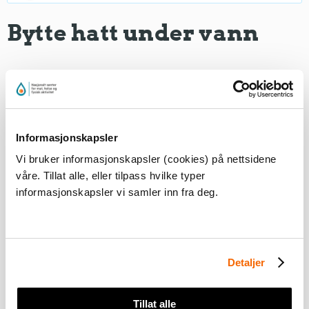
Bytte hatt under vann
Du må
akseptere markedsføringscookies
for å kunne
se dette innholdet
Informasjonskapsler
Vi bruker informasjonskapsler (cookies) på nettsidene
våre. Tillat alle, eller tilpass hvilke typer
informasjonskapsler vi samler inn fra deg.
Detaljer
To og to elever går sammen og dykker under samtidig.
Under vann bytter de "hatt", før de igjen går opp til
overflaten.
Tillat alle