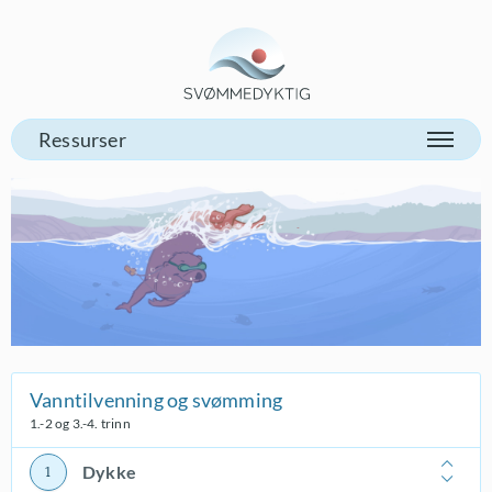
Gå til vår forsiden
Vanntilvenning og svømming
1.-2 og 3.-4. trinn
Dykke