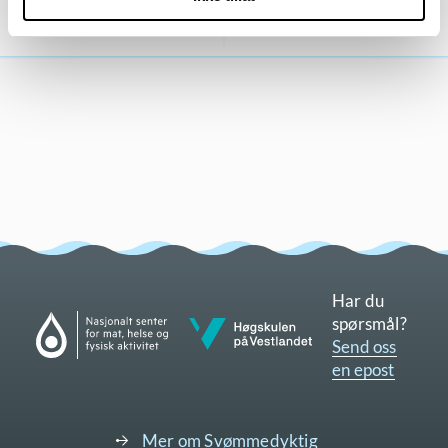
Har du
Gå til nettsidene til Nasjonalt senter for mat, helse og fysisk aktivitet
spørsmål?
Gå til nettsidene til Høgskulen på Vestlandet
Send oss
en epost
Mer om Svømmedyktig