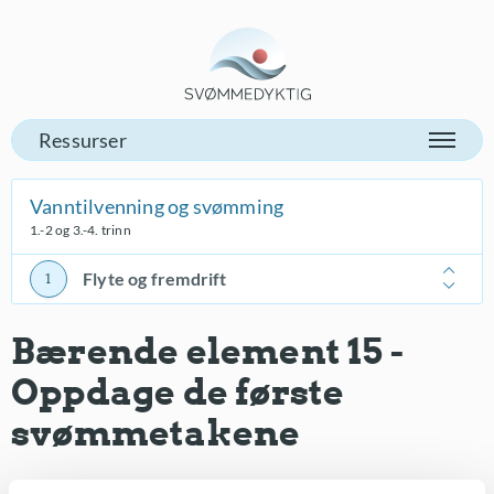
Gå til vår forsiden
Vanntilvenning og svømming
1.-2 og 3.-4. trinn
Flyte og fremdrift
Bærende element 15 -
Oppdage de første
svømmetakene