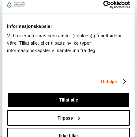
Du må
akseptere markedsføringscookies
for å kunne
se dette innholdet
Informasjonskapsler
Vi bruker informasjonskapsler (cookies) på nettsidene
våre. Tillat alle, eller tilpass hvilke typer
informasjonskapsler vi samler inn fra deg.
Detaljer
Eleven skal flyte på mage eller rygg og kombinere
sculling med å dra seg forover eller bakover.
Tillat alle
Tilpass
Flyte og fremdrift
Ikke tillat