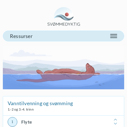
Gå til vår forsiden
Vanntilvenning og svømming
1.-2 og 3.-4. trinn
Flyte