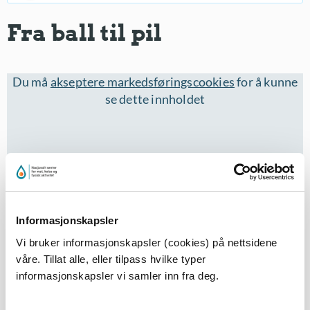
Fra ball til pil
Du må
akseptere markedsføringscookies
for å kunne
se dette innholdet
Informasjonskapsler
Vi bruker informasjonskapsler (cookies) på nettsidene
våre. Tillat alle, eller tilpass hvilke typer
Eleven puster godt inn og prøver først å flyte som en
informasjonskapsler vi samler inn fra deg.
ball. Deretter strekker eleven kroppen ut i
linjeholdning, som en pil.