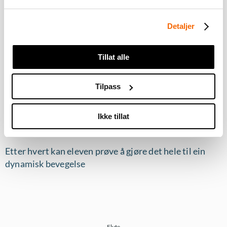
Du må
akseptere markedsføringscookies
for å kunne
Detaljer
se dette innholdet
Tillat alle
Tilpass
Ikke tillat
Etter hvert kan eleven prøve å gjøre det hele til ein
dynamisk bevegelse
Flyte