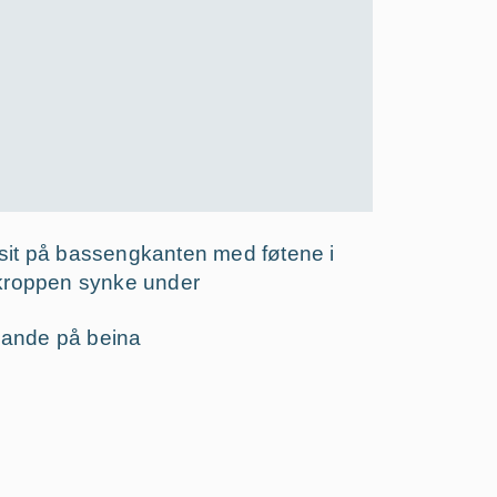
sit på bassengkanten med føtene i 
e kroppen synke under
lande på beina