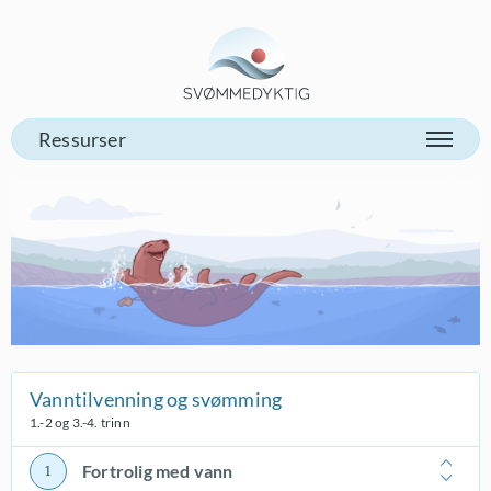
Gå til vår forsiden
Vanntilvenning og svømming
1.-2 og 3.-4. trinn
Fortrolig med vann