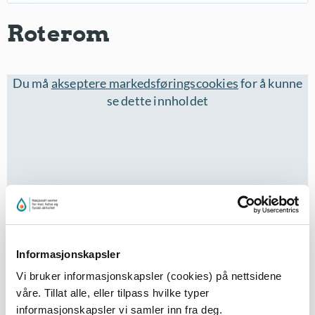
Roterom
Du må
akseptere markedsføringscookies
for å kunne
se dette innholdet
Informasjonskapsler
Spre mange ulike ting utover i vassflata (symjebrett,
Vi bruker informasjonskapsler (cookies) på nettsidene
ballar og liknande). Eleven skal røre seg mellom alle
våre. Tillat alle, eller tilpass hvilke typer
desse tinga utan å vere borti dei. Ved å gå i vatnet
informasjonskapsler vi samler inn fra deg.