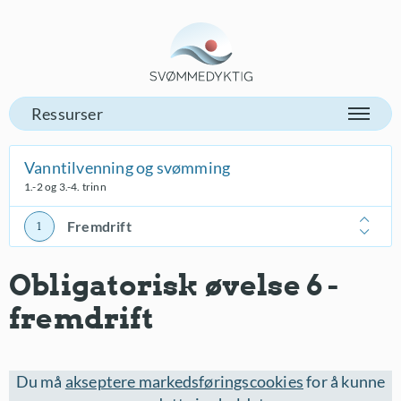
Gå til vår forsiden
Vanntilvenning og svømming
1.-2 og 3.-4. trinn
Fremdrift
Obligatorisk øvelse 6 -
fremdrift
Du må
akseptere markedsføringscookies
for å kunne