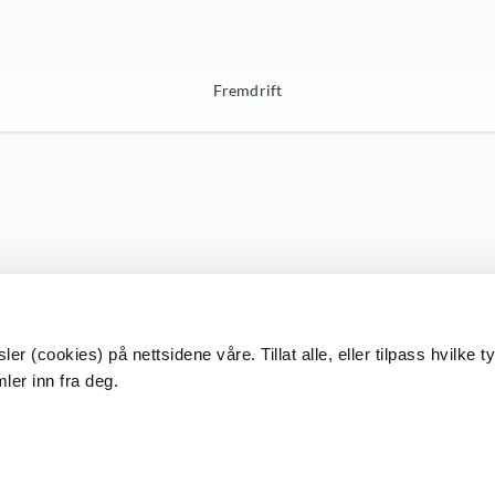
Fremdrift
r (cookies) på nettsidene våre. Tillat alle, eller tilpass hvilke t
ler inn fra deg.
Har du spørsmål?
Send oss en epost