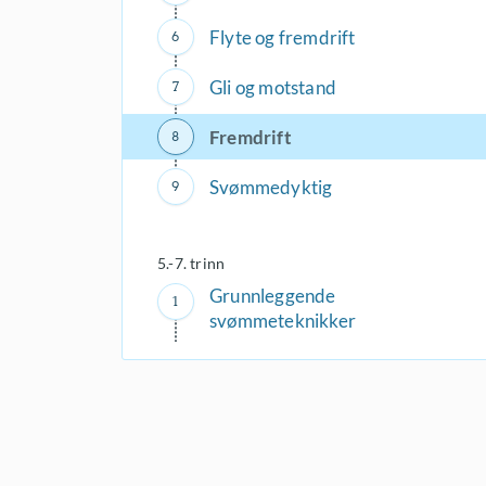
Flyte og fremdrift
Gli og motstand
Fremdrift
Svømmedyktig
5.-7. trinn
Grunnleggende
svømmeteknikker