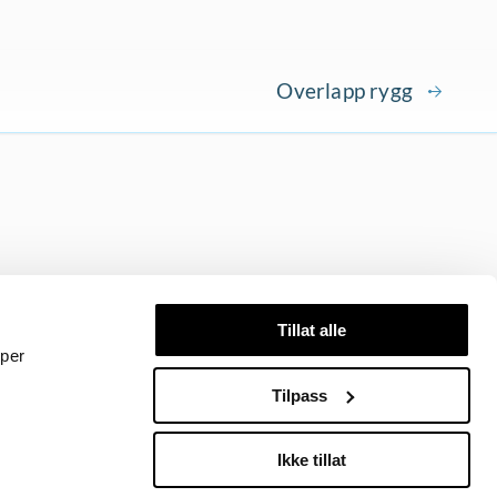
Overlapp rygg
Tillat alle
yper
Tilpass
Mer om Svømmedyktig
Tilgjengelighetserklæring
Informasjonskapsler
Ikke tillat