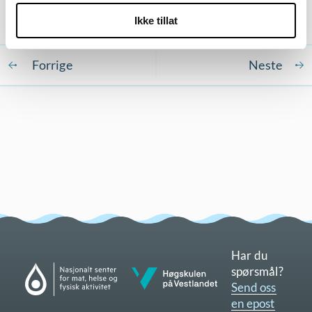
Ikke tillat
Fremdrift
Har du
Gå til nettsidene til Nasjonalt senter for mat, helse og fysisk aktivitet
spørsmål?
Gå til nettsidene til Høgskulen på Vestlandet
Send oss
en epost