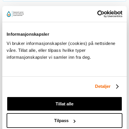
Rotere fra mage med
armer
Informasjonskapsler
Vi bruker informasjonskapsler (cookies) på nettsidene
Du må
akseptere markedsføringscookies
for å kunne
våre. Tillat alle, eller tilpass hvilke typer
se dette innholdet
informasjonskapsler vi samler inn fra deg.
Detaljer
Tillat alle
Tilpass