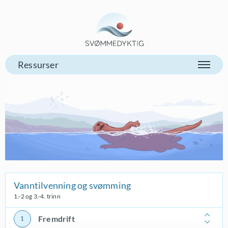
Gå til vår forsiden
Vanntilvenning og svømming
1.-2 og 3.-4. trinn
Fremdrift