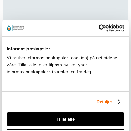
Informasjonskapsler
Vi bruker informasjonskapsler (cookies) på nettsidene
C. Så held eleven brettet over hovudet i linjehaldning
våre. Tillat alle, eller tilpass hvilke typer
(kan vere lettare utan brett). Fokuserer på å sparke
informasjonskapsler vi samler inn fra deg.
føtene opp i vassflata og lage små bobler.
D. Eleven gjer crawlbeinspark, med og utan
symjeføter.
Detaljer
E. Eleven gjer så crawlbeinspark med armane langs
Tillat alle
sida (ubåtform), utan brett.