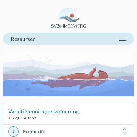
Gå til vår forsiden
Vanntilvenning og svømming
1.-2 og 3.-4. trinn
Fremdrift