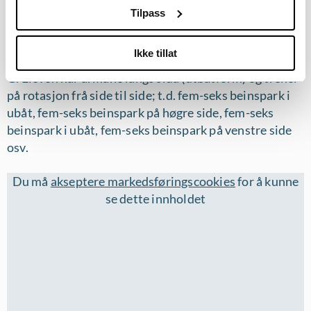
F. Deretter held eleven armane langs sida (ubåtform),
Tilpass
utan brett, men nå ligg eleven anten på høgre eller
venstre side (skulder/overarm ligg ut av vatnet),
Ikke tillat
G. Eleven har armane langs sida (utbåtform) og trener
på rotasjon frå side til side; t.d. fem-seks beinspark i
ubåt, fem-seks beinspark på høgre side, fem-seks
beinspark i ubåt, fem-seks beinspark på venstre side
osv.
Du må
akseptere markedsføringscookies
for å kunne
se dette innholdet