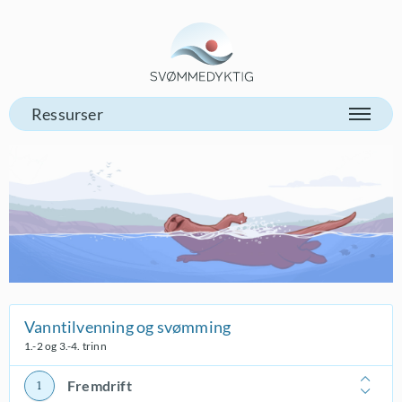
Gå til vår forsiden
Vanntilvenning og svømming
1.-2 og 3.-4. trinn
Fremdrift