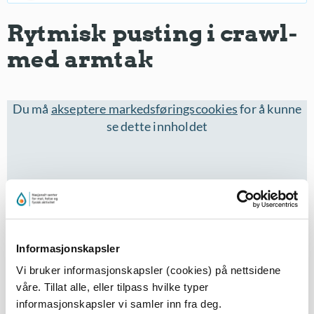
Rytmisk pusting i crawl-
med armtak
Du må
akseptere markedsføringscookies
for å kunne
se dette innholdet
Informasjonskapsler
Vi bruker informasjonskapsler (cookies) på nettsidene
våre. Tillat alle, eller tilpass hvilke typer
Eleven står i brystdypt vann - bøyer overkroppen frem
informasjonskapsler vi samler inn fra deg.
- støtter seg med en arm på det ene låret - strekker den