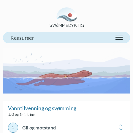
Gå til vår forsiden
Vanntilvenning og svømming
1.-2 og 3.-4. trinn
Gli og motstand