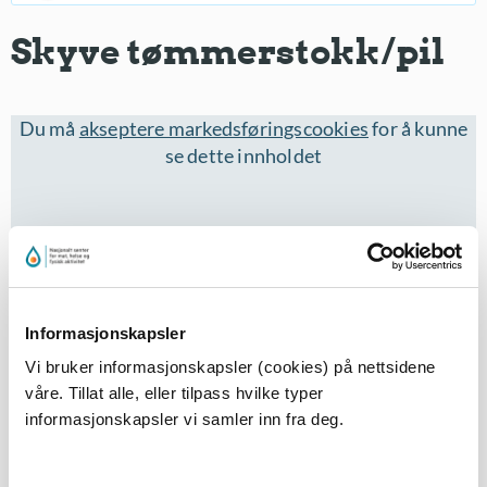
Skyve tømmerstokk/pil
Du må
akseptere markedsføringscookies
for å kunne
se dette innholdet
Informasjonskapsler
Vi bruker informasjonskapsler (cookies) på nettsidene
våre. Tillat alle, eller tilpass hvilke typer
Eleven ligger i linjeholdning på magen, med ansiktet i
informasjonskapsler vi samler inn fra deg.
vannet og armene strukket frem. En partner griper
rundt hoften og skyver eleven fremover slik at