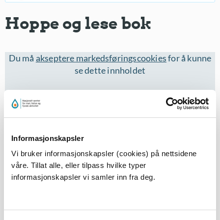
Hoppe og lese bok
Du må
akseptere markedsføringscookies
for å kunne
se dette innholdet
Informasjonskapsler
Vi bruker informasjonskapsler (cookies) på nettsidene
våre. Tillat alle, eller tilpass hvilke typer
informasjonskapsler vi samler inn fra deg.
Eleven sitter eller står på kanten og hopper i vannet.
Lar seg synke helt til bunns, setter seg på bunnen og
"leser bok".