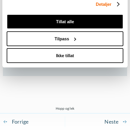
Detaljer
Du må
akseptere markedsføringscookies
for å kunne
se dette innholdet
Tillat alle
Tilpass
Ikke tillat
Hopp og lek