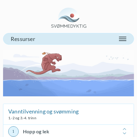
Gå til vår forsiden
Vanntilvenning og svømming
1.-2 og 3.-4. trinn
Hopp og lek