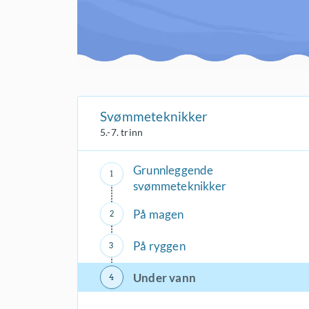
Svømmeteknikker
5.-7. trinn
Grunnleggende
svømmeteknikker
På magen
På ryggen
Under vann