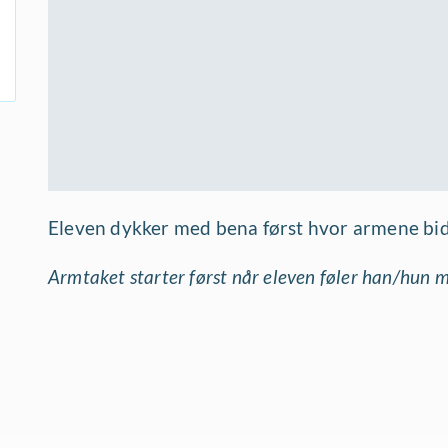
Eleven dykker med bena først hvor armene bidr
Armtaket starter først når eleven føler han/hun mi