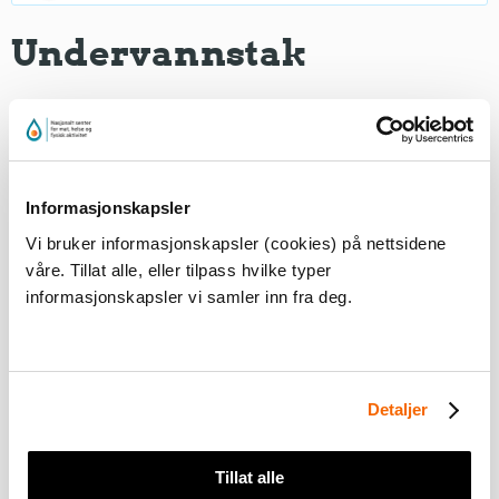
Undervannstak
Du må
akseptere markedsføringscookies
for å kunne
se dette innholdet
Informasjonskapsler
Vi bruker informasjonskapsler (cookies) på nettsidene
våre. Tillat alle, eller tilpass hvilke typer
informasjonskapsler vi samler inn fra deg.
Detaljer
Ved svømming under vann anvendes ofte
brystsvømming uten å inkludere pustedelen av
Tillat alle
teknikken. Armtaket går dermed helt bak til armene