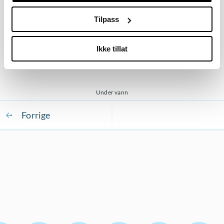
ligger parallelt med hoften og glifasen er som en
«ubåt» før armene føres fremover. Armtaket bidrar til
Tilpass
optimal framdrift under vannet.
Ikke tillat
Under vann