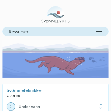
Gå til vår forsiden
Svømmeteknikker
5.-7. trinn
Under vann