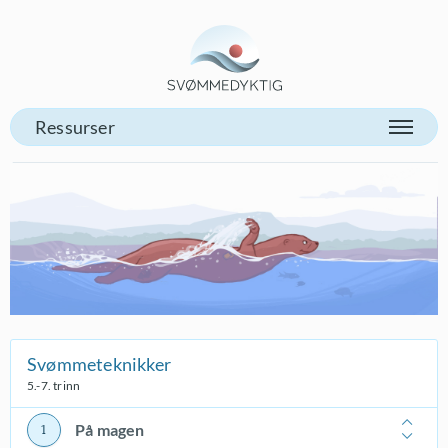
Gå til vår forsiden
Svømmeteknikker
5.-7. trinn
På magen