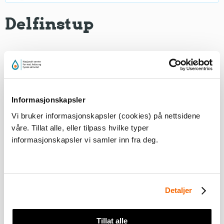
Delfinstup
Du må
akseptere markedsføringscookies
for å kunne
se dette innholdet
Informasjonskapsler
Vi bruker informasjonskapsler (cookies) på nettsidene
våre. Tillat alle, eller tilpass hvilke typer
informasjonskapsler vi samler inn fra deg.
Eleven står på botnen i hoftedjupt vatn, med armane
Detaljer
strake over hovudet og pressar godt inntil øyrene.
Bøyer hoftene framover og eleven ser ned medan
Tillat alle