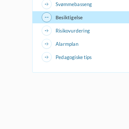
Svømmebasseng
Besiktigelse
Risikovurdering
Alarmplan
Pedagogiske tips