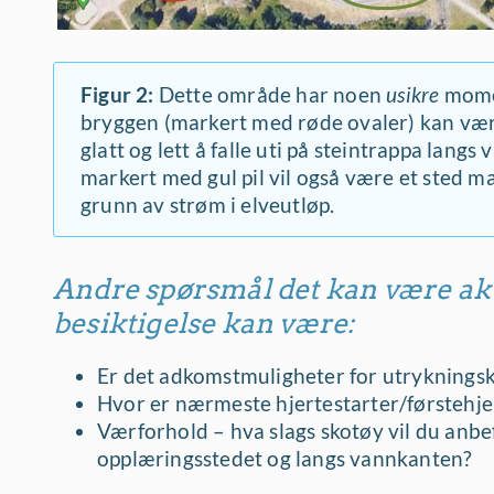
Figur 2:
Dette område har noen
usikre
momen
bryggen (markert med røde ovaler) kan være 
glatt og lett å falle uti på steintrappa lang
markert med gul pil vil også være et sted m
grunn av strøm i elveutløp.
Andre spørsmål det kan være akt
besiktigelse kan være:
Er det adkomstmuligheter for utrykningsk
Hvor er nærmeste hjertestarter/førstehje
Værforhold – hva slags skotøy vil du anbefa
opplæringsstedet og langs vannkanten?