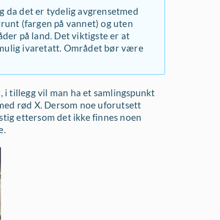
 da det er tydelig avgrenset
med
grunt (fargen på vannet) og uten
der på land. Det viktigste er at
t mulig ivaretatt. Området bør være
, i tillegg vil man ha et samlingspunkt
 med rød X. Dersom noe uforutsett
stig ettersom det ikke finnes noen
e.