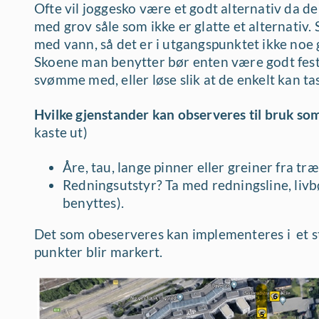
Ofte vil joggesko være et godt alternativ da de i
med grov såle som ikke er glatte et alternativ. 
med vann, så det er i utgangspunktet ikke noe 
Skoene man benytter bør enten være godt festet 
svømme med, eller løse slik at de enkelt kan tas
Hvilke gjenstander kan observeres til bruk so
kaste ut)
Åre, tau, lange pinner eller greiner fra træ
Redningsutstyr? Ta med redningsline, liv
benyttes).
Det som obeserveres kan implementeres i et st
punkter blir markert.