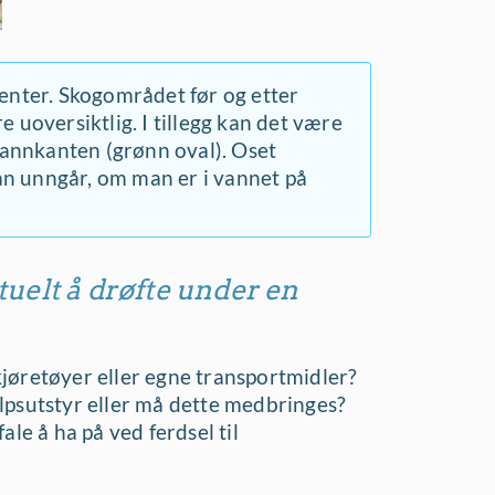
ter. Skogområdet før og etter
uoversiktlig. I tillegg kan det være
s vannkanten (grønn oval). Oset
an unngår, om man er i vannet på
uelt å drøfte under en
jøretøyer eller egne transportmidler?
lpsutstyr eller må dette medbringes?
le å ha på ved ferdsel til