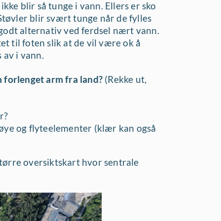
kke blir så tunge i vann. Ellers er sko
Støvler blir svært tunge når de fylles
godt alternativ ved ferdsel nært vann.
til foten slik at de vil være ok å
 av i vann.
m forlenget arm fra land?
(Rekke ut,
r?
bøye og flyteelementer (klær kan også
ørre oversiktskart hvor sentrale