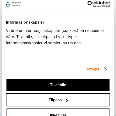
Du må
akseptere markedsføringscookies
for å kunne
se dette innholdet
Informasjonskapsler
Vi bruker informasjonskapsler (cookies) på nettsidene
våre. Tillat alle, eller tilpass hvilke typer
informasjonskapsler vi samler inn fra deg.
Detaljer
Eleven skal ved hjelp av sculling holde balansen og
flyte i mange posisjoner.
Tillat alle
Tilpass
Flyte og fremdrift
Ikke tillat