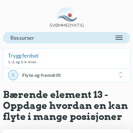
Gå til vår forsiden
Trygg ferdsel
1.-2. og 3.-4. trinn
Flyte og fremdrift
Bærende element 13 -
Oppdage hvordan en kan
flyte i mange posisjoner