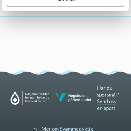
Har du
Gå til nettsidene til Nasjonalt senter for mat, helse og fysisk aktivitet
spørsmål?
Gå til nettsidene til Høgskulen på Vestlandet
Send oss
en epost
Mer om Svømmedyktig