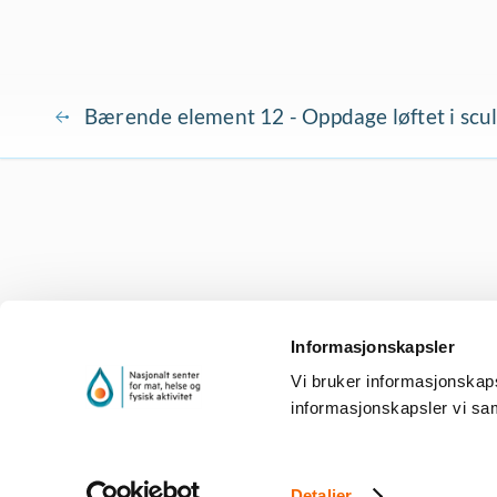
Bærende element 12 - Oppdage løftet i scul
Informasjonskapsler
Vi bruker informasjonskapsle
informasjonskapsler vi sam
Gå til nettsidene til Nasjonalt senter for mat, helse og fysisk aktivitet
Gå til nettsidene til Høgskulen på Vestlandet
Detaljer