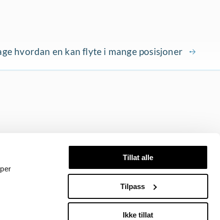
e hvordan en kan flyte i mange posisjoner
Tillat alle
yper
Tilpass
Mer om Svømmedyktig
Tilgjengelighetserklæring
Informasjonskapsler
Ikke tillat