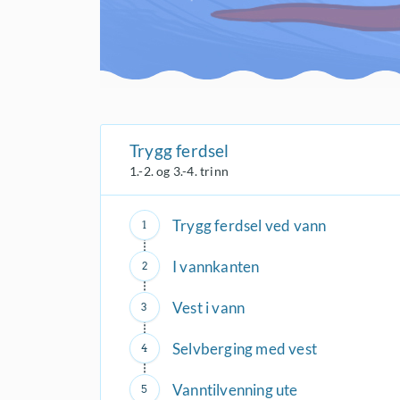
Trygg ferdsel
1.-2. og 3.-4. trinn
Trygg ferdsel ved vann
I vannkanten
Vest i vann
Selvberging med vest
Vanntilvenning ute