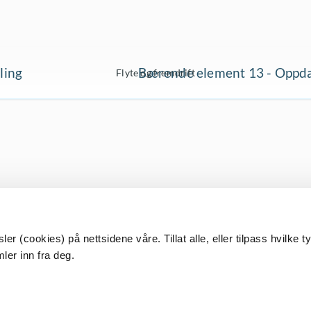
ling
Bærende element 13 - Oppdag
Flyte og fremdrift
r (cookies) på nettsidene våre. Tillat alle, eller tilpass hvilke t
ler inn fra deg.
Har du spørsmål?
Send oss en epost