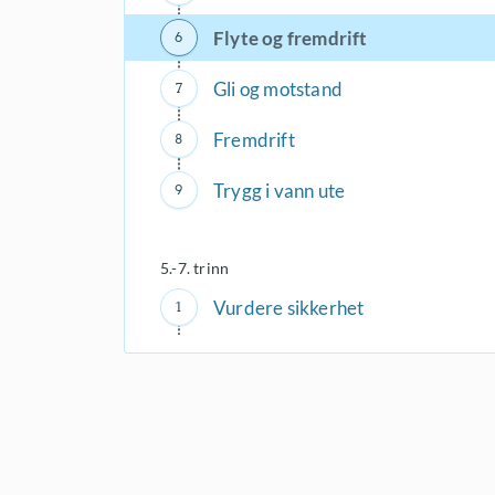
Flyte og fremdrift
Gli og motstand
Fremdrift
Trygg i vann ute
5.-7. trinn
Vurdere sikkerhet